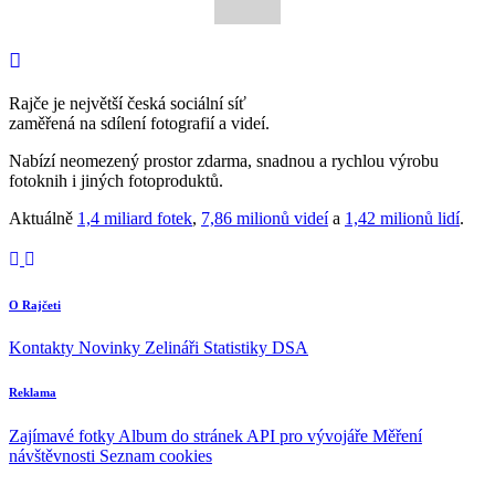
Rajče je největší česká sociální síť
zaměřená na sdílení fotografií a videí.
Nabízí neomezený prostor zdarma, snadnou a rychlou výrobu
fotoknih i jiných fotoproduktů.
Aktuálně
1,4 miliard fotek
,
7,86 milionů videí
a
1,42 milionů lidí
.
O Rajčeti
Kontakty
Novinky
Zelináři
Statistiky DSA
Reklama
Zajímavé fotky
Album do stránek
API pro vývojáře
Měření
návštěvnosti
Seznam cookies