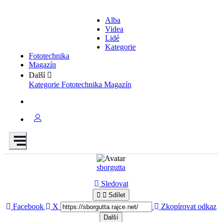
Alba
Videa
Lidé
Kategorie
Fototechnika
Magazín
Další
Kategorie
Fototechnika
Magazín
sborgutta
Sledovat
Sdílet
Facebook
X
Zkopírovat odkaz
Další