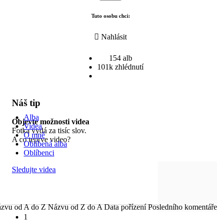
Tuto osobu chci:
Nahlásit
154 alb
101k zhlédnutí
Náš tip
Alba
Objevte možnosti videa
Videa
Fotka vydá za tisíc slov.
O mně
A co teprve video?
Oblíbená alba
Oblíbenci
Sledujte videa
zvu od A do Z
Názvu od Z do A
Data pořízení
Posledního komentáře
1