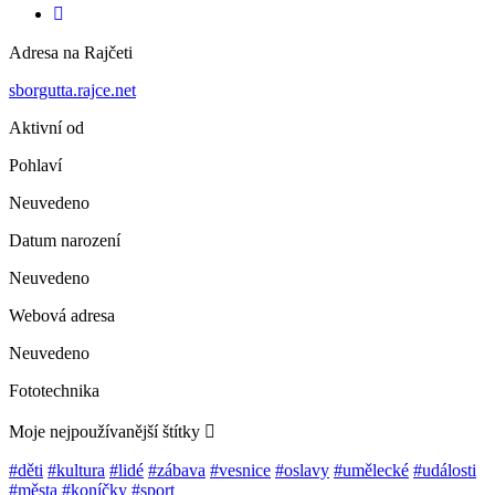
Adresa na Rajčeti
sborgutta.rajce.net
Aktivní od
Pohlaví
Neuvedeno
Datum narození
Neuvedeno
Webová adresa
Neuvedeno
Fototechnika
Moje nejpoužívanější štítky
#děti
#kultura
#lidé
#zábava
#vesnice
#oslavy
#umělecké
#události
#města
#koníčky
#sport